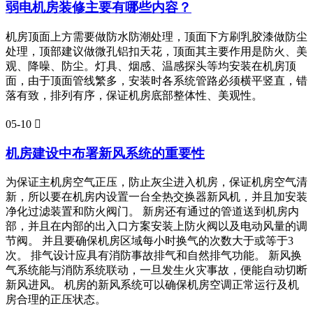
弱电机房装修主要有哪些内容？
机房顶面上方需要做防水防潮处理，顶面下方刷乳胶漆做防尘
处理，顶部建议做微孔铝扣天花，顶面其主要作用是防火、美
观、降噪、防尘。灯具、烟感、温感探头等均安装在机房顶
面，由于顶面管线繁多，安装时各系统管路必须横平竖直，错
落有致，排列有序，保证机房底部整体性、美观性。
05-10

机房建设中布署新风系统的重要性
为保证主机房空气正压，防止灰尘进入机房，保证机房空气清
新，所以要在机房内设置一台全热交换器新风机，并且加安装
净化过滤装置和防火阀门。 新房还有通过的管道送到机房内
部，并且在内部的出入口方案安装上防火阀以及电动风量的调
节阀。 并且要确保机房区域每小时换气的次数大于或等于3
次。 排气设计应具有消防事故排气和自然排气功能。 新风换
气系统能与消防系统联动，一旦发生火灾事故，便能自动切断
新风进风。 机房的新风系统可以确保机房空调正常运行及机
房合理的正压状态。